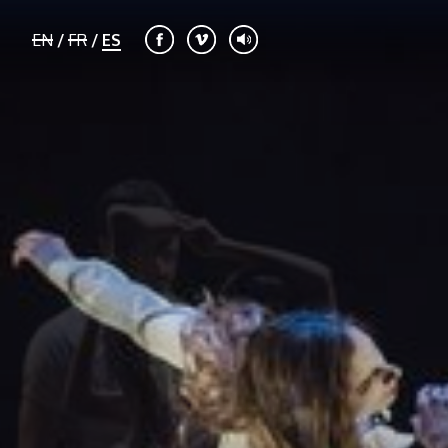
EN
/
FR
/
ES