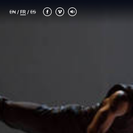
EN
/
FR
/
ES